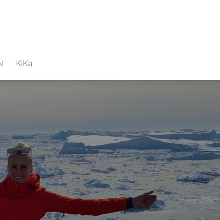
N
KiKa