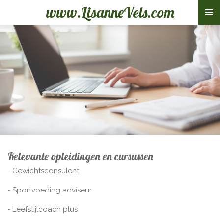
www.LisanneVels.com
Ga
direct
naar
de
hoofdinhoud
Relevante opleidingen en cursussen
- Gewichtsconsulent
- Sportvoeding adviseur
- Leefstijlcoach plus