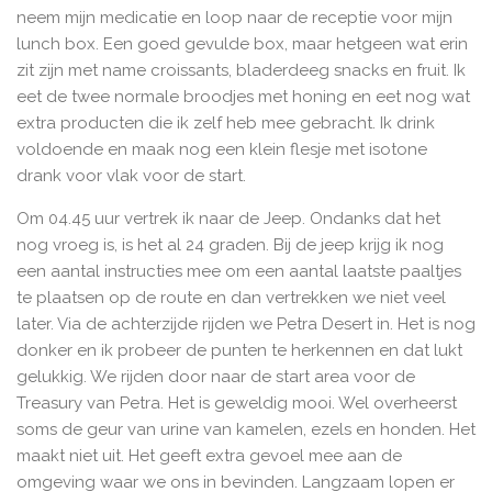
l
r
neem mijn medicatie en loop naar de receptie voor mijn
e
f
lunch box. Een goed gevulde box, maar hetgeen wat erin
c
u
zit zijn met name croissants, bladerdeeg snacks en fruit. Ik
a
l
eet de twee normale broodjes met honing en eet nog wat
p
l
extra producten die ik zelf heb mee gebracht. Ik drink
voldoende en maak nog een klein flesje met isotone
t
s
drank voor vlak voor de start.
i
c
o
r
Om 04.45 uur vertrek ik naar de Jeep. Ondanks dat het
n
e
nog vroeg is, is het al 24 graden. Bij de jeep krijg ik nog
s
e
een aantal instructies mee om een aantal laatste paaltjes
n
te plaatsen op de route en dan vertrekken we niet veel
later. Via de achterzijde rijden we Petra Desert in. Het is nog
donker en ik probeer de punten te herkennen en dat lukt
gelukkig. We rijden door naar de start area voor de
Treasury van Petra. Het is geweldig mooi. Wel overheerst
soms de geur van urine van kamelen, ezels en honden. Het
maakt niet uit. Het geeft extra gevoel mee aan de
omgeving waar we ons in bevinden. Langzaam lopen er