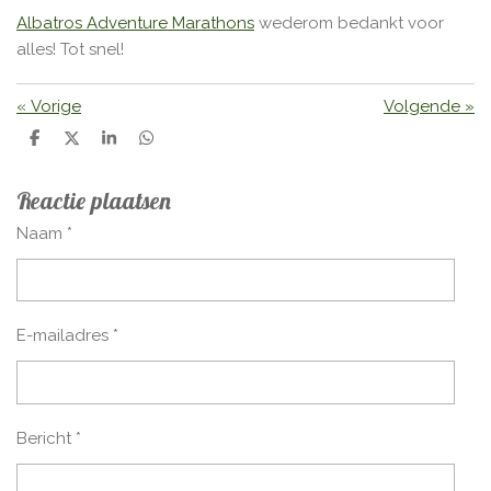
Albatros Adventure Marathons
wederom bedankt voor
alles! Tot snel!
«
Vorige
Volgende
»
D
D
S
D
e
e
h
e
l
e
a
l
Reactie plaatsen
e
l
r
e
n
e
n
Naam *
E-mailadres *
Bericht *