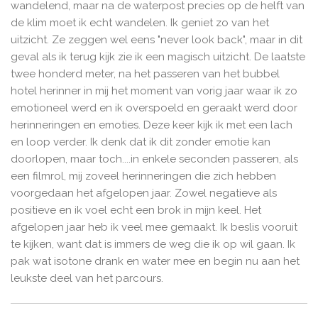
wandelend, maar na de waterpost precies op de helft van
de klim moet ik echt wandelen. Ik geniet zo van het
uitzicht. Ze zeggen wel eens "never look back", maar in dit
geval als ik terug kijk zie ik een magisch uitzicht. De laatste
twee honderd meter, na het passeren van het bubbel
hotel herinner in mij het moment van vorig jaar waar ik zo
emotioneel werd en ik overspoeld en geraakt werd door
herinneringen en emoties. Deze keer kijk ik met een lach
en loop verder. Ik denk dat ik dit zonder emotie kan
doorlopen, maar toch....in enkele seconden passeren, als
een filmrol, mij zoveel herinneringen die zich hebben
voorgedaan het afgelopen jaar. Zowel negatieve als
positieve en ik voel echt een brok in mijn keel. Het
afgelopen jaar heb ik veel mee gemaakt. Ik beslis vooruit
te kijken, want dat is immers de weg die ik op wil gaan. Ik
pak wat isotone drank en water mee en begin nu aan het
leukste deel van het parcours.