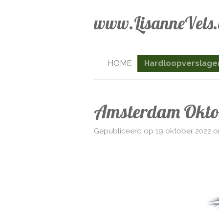
Ga
www.LisanneVels
direct
naar
de
hoofdinhoud
HOME
Hardloopverslage
Amsterdam Okto
Gepubliceerd op 19 oktober 2022 o