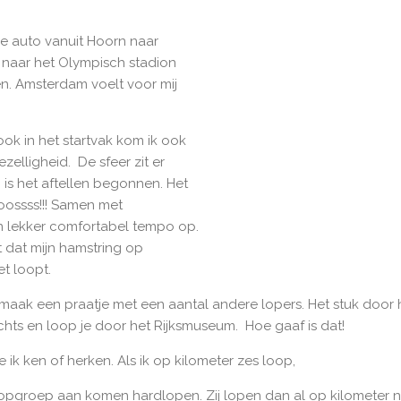
de auto vanuit Hoorn naar
naar het Olympisch stadion
n. Amsterdam voelt voor mij
k in het startvak kom ik ook
elligheid. De sfeer zit er
n is het aftellen begonnen. Het
oossss!!! Samen met
 lekker comfortabel tempo op.
t dat mijn hamstring op
et loopt.
 maak een praatje met een aantal andere lopers. Het stuk door h
rechts en loop je door het Rijksmuseum. Hoe gaaf is dat!
 ik ken of herken. Als ik op kilometer zes loop,
 kopgroep aan komen hardlopen. Zij lopen dan al op kilometer n