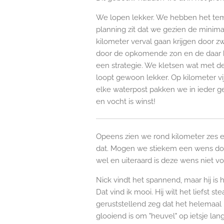
We lopen lekker. We hebben het temp
planning zit dat we gezien de minima
kilometer verval gaan krijgen door 
door de opkomende zon en de daar b
een strategie. We kletsen wat met d
loopt gewoon lekker. Op kilometer vij
elke waterpost pakken we in ieder ge
en vocht is winst!
Opeens zien we rond kilometer zes ee
dat. Mogen we stiekem een wens do
wel en uiteraard is deze wens niet voo
Nick vindt het spannend, maar hij is h
Dat vind ik mooi. Hij wilt het liefst s
geruststellend zeg dat het helemaal n
glooiend is om "heuvel" op ietsje la