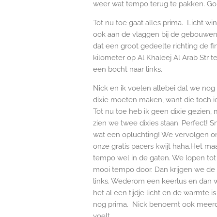
weer wat tempo terug te pakken. Go 
Tot nu toe gaat alles prima. Licht wind
ook aan de vlaggen bij de gebouwe
dat een groot gedeelte richting de fi
kilometer op Al Khaleej Al Arab St
een bocht naar links.
Nick en ik voelen allebei dat we nog
dixie moeten maken, want die toch iet
Tot nu toe heb ik geen dixie gezien,
zien we twee dixies staan. Perfect! S
wat een opluchting! We vervolgen on
onze gratis pacers kwijt haha.Het maak
tempo wel in de gaten. We lopen tot b
mooi tempo door. Dan krijgen we de e
links. Wederom een keerlus en dan we
het al een tijdje licht en de warmte i
nog prima. Nick benoemt ook meerde
voelt.