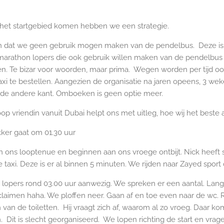
r het startgebied komen hebben we een strategie.
oren dat we geen gebruik mogen maken van de pendelbus. Deze is
marathon lopers die ook gebruik willen maken van de pendelbus 
n. Te bizar voor woorden, maar prima. Wegen worden per tijd oo
 te bestellen. Aangezien de organisatie na jaren opeens, 3 wek
aan de andere kant. Omboeken is geen optie meer.
oop vriendin vanuit Dubai helpt ons met uitleg, hoe wij het best
kker gaat om 01.30 uur
n ons looptenue en beginnen aan ons vroege ontbijt. Nick heeft 
taxi. Deze is er al binnen 5 minuten. We rijden naar Zayed sport 
eel lopers rond 03.00 uur aanwezig. We spreken er een aantal. Lan
claimen haha. We ploffen neer. Gaan af en toe even naar de wc. 
de toiletten. Hij vraagt zich af, waarom al zo vroeg. Daar komt hi
n. Dit is slecht georganiseerd. We lopen richting de start en vra