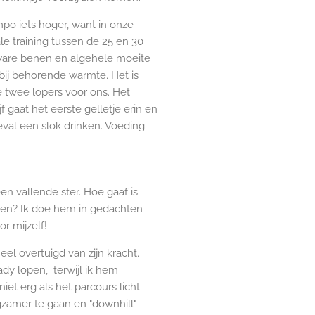
o iets hoger, want in onze
le training tussen de 25 en 30
zware benen en algehele moeite
ij behorende warmte. Het is
e twee lopers voor ons. Het
f gaat het eerste gelletje erin en
val een slok drinken. Voeding
n vallende ster. Hoe gaaf is
en? Ik doe hem in gedachten
r mijzelf!
eel overtuigd van zijn kracht.
teady lopen, terwijl ik hem
iet erg als het parcours licht
ngzamer te gaan en "downhill"