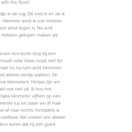
with the flow!!
je in de rug. Dit voel ik en zie ik
n. Hiermee weet ik ook meteen
nish wind tegen is. Na acht
r te hebben gelopen maken we
 even een korte stop bij een
swat volle blaas loopt niet fijn.
 maar nu na ruim acht kilometer
nel allebei eentje pakken. Oh
ze kilometers. Helaas zijn we
t ook niet uit. Ik hou het
ijna kilometer vijftien op een
erste lus en slaan we af naar
 af naar rechts. Inmiddels is
s voelbaar. We voelen ons allebei
re keren dat hij zich goed