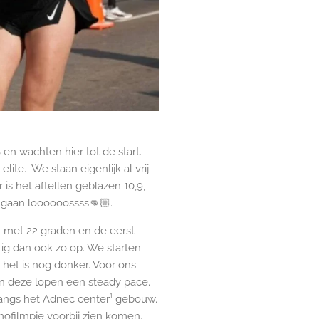
 en wachten hier tot de start.
lite. We staan eigenlijk al vrij
r is het aftellen geblazen 10,9,
e gaan loooooossss👊🏼.
 met 22 graden en de eerst
ig dan ook zo op. We starten
het is nog donker. Voor ons
n deze lopen een steady pace.
langs het Adnec center¹ gebouw.
ofilmpje voorbij zien komen.