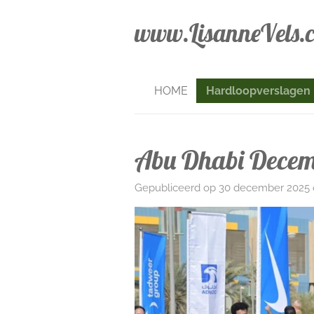
Ga
www.LisanneVels.
direct
naar
de
hoofdinhoud
HOME
Hardloopverslagen
Abu Dhabi Dece
Gepubliceerd op 30 december 2025 