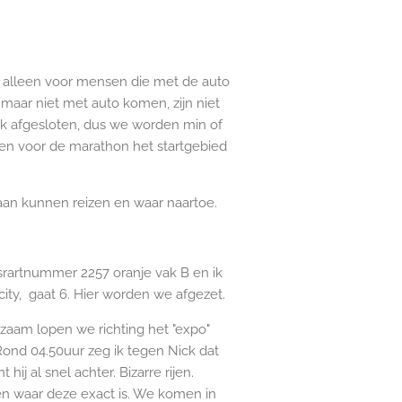
 alleen voor mensen die met de auto
maar niet met auto komen, zijn niet
k afgesloten, dus we worden min of
en voor de marathon het startgebied
e aan kunnen reizen en waar naartoe.
srartnummer 2257 oranje vak B en ik
city, gaat 6. Hier worden we afgezet.
gzaam lopen we richting het "expo"
Rond 04.50uur zeg ik tegen Nick dat
j al snel achter. Bizarre rijen.
gen waar deze exact is. We komen in