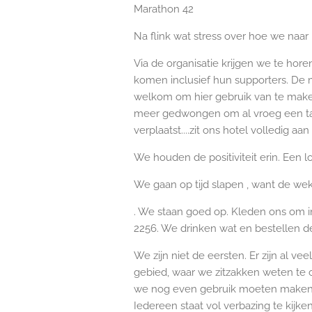
Marathon 42
Na flink wat stress over hoe we naa
Via de organisatie krijgen we te h
komen inclusief hun supporters. De 
welkom om hier gebruik van te make
meer gedwongen om al vroeg een taxi
verplaatst....zit ons hotel volledig 
We houden de positiviteit erin. Een l
We gaan op tijd slapen , want de we
. We staan goed op. Kleden ons om i
2256. We drinken wat en bestellen de 
We zijn niet de eersten. Er zijn al v
gebied, waar we zitzakken weten te 
we nog even gebruik moeten maken van 
Iedereen staat vol verbazing te kijke