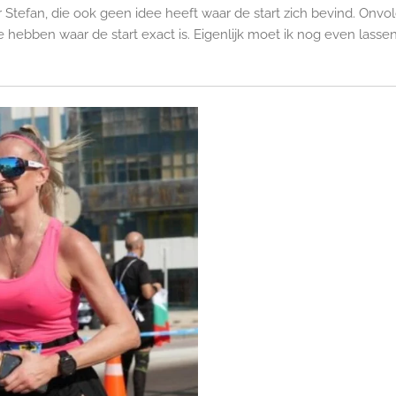
tefan, die ook geen idee heeft waar de start zich bevind. Onvo
 hebben waar de start exact is. Eigenlijk moet ik nog even lasse