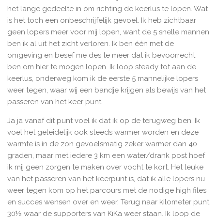
het lange gedeelte in om richting de keerlus te lopen. Wat
is het toch een onbeschrijfelijk gevoel. Ik heb zichtbaar
geen lopers meer voor mij lopen, want de 5 snelle mannen
ben ik al uit het zicht verloren. Ik ben één met de
omgeving en besef me des te meer dat ik bevoorrecht
ben om hier te mogen lopen. Ik loop steady tot aan de
keerlus, onderweg kom ik de eerste 5 mannelijke lopers
weer tegen, waar wij een bandje krijgen als bewijs van het
passeren van het keer punt.
Ja ja vanaf dit punt voel ik dat ik op de terugweg ben. Ik
voel het geleidelijk ook steeds warmer worden
en deze
warmte is in de zon gevoelsmatig zeker warmer dan 40
graden, maar met iedere 3 km een water/drank post hoef
ik mij geen zorgen te maken over vocht te kort. Het leuke
van het passeren van het keerpunt is, dat ik alle lopers nu
weer tegen kom op het parcours met de nodige high files
en succes wensen over en weer
. Terug naar kilometer punt
30½ waar de supporters van KiKa weer staan.
Ik loop de