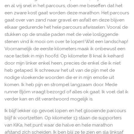
en al vrij snel in het parcours, doen me beseffen dat het
een zware kost gaat worden deze marathon. Het parcours
gaat over van zand naar gravel en asfalt en deze blijven
elkaar gedurende het hele parcours afwisselen.
Vooral de
stukken op de smalle paden met de vele losliggende
stenen vind ik mooi om over te lopen! Wat een landschap!
Voornamelijk de eerste kilometers maak ik onbewust een
race tactiek in mijn hoofd. Op kilometer 8 knal ik keihard
door mijn linker enkel heen, precies de enkel die ik niet
heb getaped. Ik schreeuw het uit van de pijn met de
nodige vloekende woorden die er in mijn emotie uit
komen. Ik heb pijn en strompel langzaam door. Mede
runner Björn vraagt bezorgd of alles ok gaat. Ik voel dat ik
verder kan en dit verantwoord mogelijk is.
Ik blijf lekker op gevoel lopen en het glooiende parcours
blijf ik voortzetten. Op kilometer 13 staan de supporters
van KiKa, het punt waar de halve en hele marathon
afstand zich scheiden. Ik ben blij ze te zien en sla linksaf