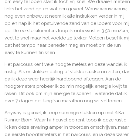
om easy te lopen start ik toch vrij snel. We draaien meteen
links het zand op en wat een gevoel. Wauw wauw wauw,
nog even onbewust neem ik alle indrukken verder in mij
op en hap ik het opstuivende zand van de lopers voor mij
op. De eerste kilometers loop ik onbewust in 3:50 min/km,
veel te snel maar het voelde zo lekker. Meteen besef ik mij
dat het tempo naar beneden mag en moet om de run
easy te kunnen finishen.
Het parcours kent vele hoogte meters en deze wandel ik
rustig. Als er stukken daling of vlakke stukken in zitten, dan
ga ik deze weer heerlijk hardlopend afleggen. Aan de
hoogtemeters probeer ik zo min mogelijk energie kwijt te
raken. Dit ook om mijn energie te sparen....wetende dat ik
over 7 dagen de Jungfrau marathon nog wil voltooien
.
Anyway ik geniet, ik loop sommige stukken op met KiKa
Runner Björn. Waar hij heuvel op rent, loop ik deze rustig.
Ik kan deze ervaring amper in woorden omschrijven, maar
de eerste hoogtemeters in het parcours, en ja deze waren