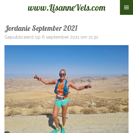
www.LisanneVels.com
Ga
direct
naar
Jordanie September 2021
de
hoofdinhoud
Gepubliceerd op 6 september 2021 om 21:32