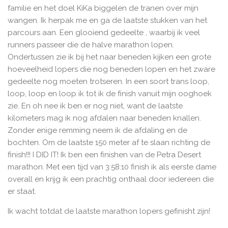
familie en het doel KiKa biggelen de tranen over mijn
wangen. Ik herpak me en ga de laatste stukken van het
parcours aan. Een glooiend gedeelte , waarbij ik veel
runners passeer die de halve marathon lopen.
Ondertussen zie ik bij het naar beneden kijken een grote
hoeveelheid lopers die nog beneden lopen en het zware
gedeelte nog moeten trotseren. In een soort trans loop,
loop, loop en loop ik tot ik de finish vanuit mijn ooghoek
zie. En oh nee ik ben er nog niet, want de laatste
kilometers mag ik nog afdalen naar beneden knallen.
Zonder enige remming neem ik de afdaling en de
bochten. Om de laatste 150 meter af te slaan richting de
finish!!! I DID IT! Ik ben een finishen van de Petra Desert
marathon. Met een tijd van 3:58:10 finish ik als eerste dame
overall en krijg ik een prachtig onthaal door iedereen die
er staat.
Ik wacht totdat de laatste marathon lopers gefinisht zijn!