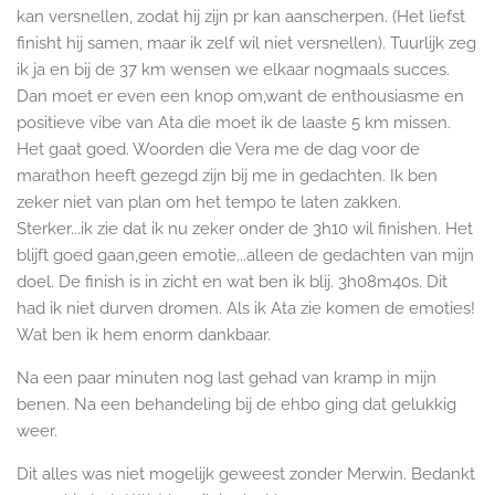
kan versnellen, zodat hij zijn pr kan aanscherpen. (Het liefst
finisht hij samen, maar ik zelf wil niet versnellen). Tuurlijk zeg
ik ja en bij de 37 km wensen we elkaar nogmaals succes
.
Dan moet er even een knop om,want de enthousiasme en
positieve vibe van Ata die moet ik de laaste 5 km missen.
Het gaat goed. Woorden die Vera me de dag voor de
marathon heeft gezegd zijn bij me in gedachten. Ik ben
zeker niet van plan om het tempo te laten zakken.
Sterker...ik zie dat ik nu zeker onder de 3h10 wil finishen. Het
blijft goed gaan,geen emotie...alleen de gedachten van mijn
doel. De finish is in zicht en wat ben ik blij. 3h08m40s. Dit
had ik niet durven dromen. Als ik Ata zie komen de emoties!
Wat ben ik hem enorm dankbaar.
Na een paar minuten nog last gehad van kramp in mijn
benen. Na een behandeling bij de ehbo ging dat gelukkig
weer.
Dit alles was niet mogelijk geweest zonder Merwin. Bedankt