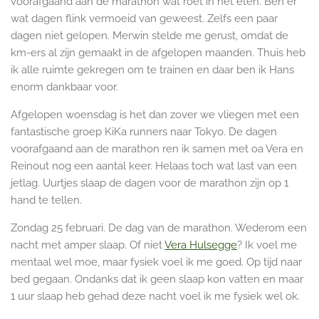
voorafgaand aan de marathon wat roet in het eten. Ben er
wat dagen flink vermoeid van geweest. Zelfs een paar
dagen niet gelopen. Merwin stelde me gerust, omdat de
km-ers al zijn gemaakt in de afgelopen maanden. Thuis heb
ik alle ruimte gekregen om te trainen en daar ben ik Hans
enorm dankbaar voor.
Afgelopen woensdag is het dan zover we vliegen met een
fantastische groep KiKa runners naar Tokyo. De dagen
voorafgaand aan de marathon ren ik samen met oa Vera en
Reinout nog een aantal keer. Helaas toch wat last van een
jetlag. Uurtjes slaap de dagen voor de marathon zijn op 1
hand te tellen.
Zondag 25 februari. De dag van de marathon. Wederom een
nacht met amper slaap. Of niet
Vera Hulsegge
? Ik voel me
mentaal wel moe, maar fysiek voel ik me goed. Op tijd naar
bed gegaan. Ondanks dat ik geen slaap kon vatten en maar
1 uur slaap heb gehad deze nacht voel ik me fysiek wel ok.