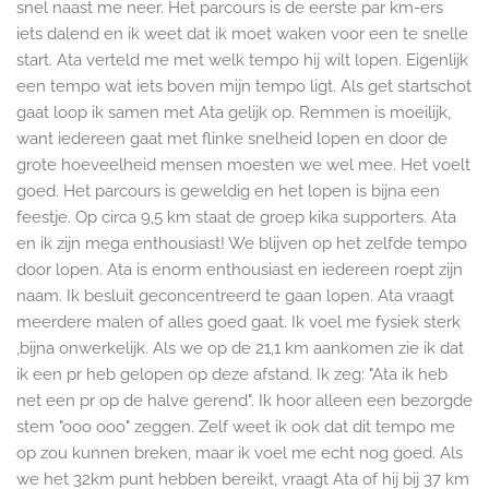
snel naast me neer. Het parcours is de eerste par km-ers
iets dalend en ik weet dat ik moet waken voor een te snelle
start. Ata verteld me met welk tempo hij wilt lopen. Eigenlijk
een tempo wat iets boven mijn tempo ligt. Als get startschot
gaat loop ik samen met Ata gelijk op. Remmen is moeilijk,
want iedereen gaat met flinke snelheid lopen en door de
grote hoeveelheid mensen moesten we wel mee. Het voelt
goed. Het parcours is geweldig en het lopen is bijna een
feestje. Op circa 9,5 km staat de groep kika supporters. Ata
en ik zijn mega enthousiast! We blijven op het zelfde tempo
door lopen. Ata is enorm enthousiast en iedereen roept zijn
naam. Ik besluit geconcentreerd te gaan lopen. Ata vraagt
meerdere malen of alles goed gaat. Ik voel me fysiek sterk
,bijna onwerkelijk. Als we op de 21,1 km aankomen zie ik dat
ik een pr heb gelopen op deze afstand
. Ik zeg: "Ata ik heb
net een pr op de halve gerend
". Ik hoor alleen een bezorgde
stem "ooo ooo" zeggen. Zelf weet ik ook dat dit tempo me
op zou kunnen breken, maar ik voel me echt nog goed. Als
we het 32km punt hebben bereikt, vraagt Ata of hij bij 37 km