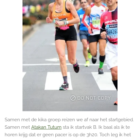
Samen met de kika groep reizen we af naar het startgebied.
Samen met
Atakan Tutum
sta ik startvak B. Ik baal als ik te
horen krijg dat er geen pacer is op de 3h20. Toch leg ik het