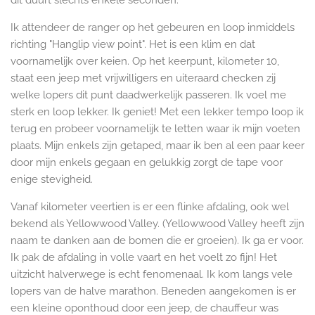
dit duurt slechts enkele seconden.
Ik attendeer de ranger op het gebeuren en loop inmiddels
richting "Hanglip view point". Het is een klim en dat
voornamelijk over keien. Op het keerpunt, kilometer 10,
staat een jeep met vrijwilligers en uiteraard checken zij
welke lopers dit punt daadwerkelijk passeren. Ik voel me
sterk en loop lekker. Ik geniet! Met een lekker tempo loop ik
terug en probeer voornamelijk te letten waar ik mijn voeten
plaats. Mijn enkels zijn getaped, maar ik ben al een paar keer
door mijn enkels gegaan en gelukkig zorgt de tape voor
enige stevigheid.
Vanaf kilometer veertien is er een flinke afdaling, ook wel
bekend als Yellowwood Valley. (Yellowwood Valley heeft zijn
naam te danken aan de bomen die er groeien). Ik ga er voor.
Ik pak de afdaling in volle vaart en het voelt zo fijn! Het
uitzicht halverwege is echt fenomenaal. Ik kom langs vele
lopers van de halve marathon. Beneden aangekomen is er
een kleine oponthoud door een jeep, de chauffeur was