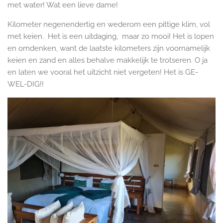
met water! Wat een lieve dame!
Kilometer negenendertig en wederom een pittige klim, vol
met keien. Het is een uitdaging, maar zo mooi! Het is lopen
en omdenken, want de laatste kilometers zijn voornamelijk
keien en zand en alles behalve makkelijk te trotseren. O ja
en laten we vooral het uitzicht niet vergeten! Het is GE-
WEL-DIG!!