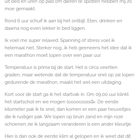
uit bed en uren op pad om dieren te spotten hebben mij zo
moe gemaakt.
Rond 6 uur schuif ik aan bij het ontbijt. Eten, drinken en
daarna nog even lekker in bed liggen.
Ik voel me super relaxed. Spanning of stress voel ik
helemaal niet. Sterker nog...ik heb geeneens het idee dat ik
een marathon moet lopen over een paar uur.
Temperatuur is prima bij de start. Het is circa veertien
graden, maar wetende dat de temperatuur snel op zal lopen
gedurende de marathon, maakt het wel een uitdaging.
Kort voor de start ga ik het startvak in. Om 09.00 uur klinkt
het startschot en we mogen looooossss🥳. De eerste
kilometer pak ik te snel, dan komen er een paar heuveltjes
die ik rustiger pak. We lopen op bruin zand en mijn roze
schoenen zie ik langzaam veranderen is een ander kleurtje.
Hier is dan ook de eerste klim al gelopen en ik weet dat dit