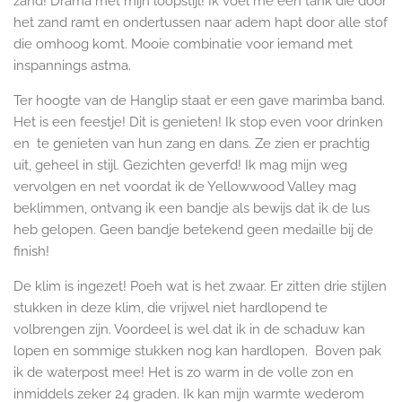
zand! Drama met mijn loopstijl! Ik voel me een tank die door
het zand ramt en ondertussen naar adem hapt door alle stof
die omhoog komt. Mooie combinatie voor iemand met
inspannings astma.
Ter hoogte van de Hanglip staat er een gave marimba band.
Het is een feestje! Dit is genieten! Ik stop even voor drinken
en te genieten van hun zang en dans. Ze zien er prachtig
uit, geheel in stijl. Gezichten geverfd! Ik mag mijn weg
vervolgen en net voordat ik de Yellowwood Valley mag
beklimmen, ontvang ik een bandje als bewijs dat ik de lus
heb gelopen. Geen bandje betekend geen medaille bij de
finish!
De klim is ingezet! Poeh wat is het zwaar. Er zitten drie stijlen
stukken in deze klim, die vrijwel niet hardlopend te
volbrengen zijn. Voordeel is wel dat ik in de schaduw kan
lopen en sommige stukken nog kan hardlopen. Boven pak
ik de waterpost mee! Het is zo warm in de volle zon en
inmiddels zeker 24 graden. Ik kan mijn warmte wederom