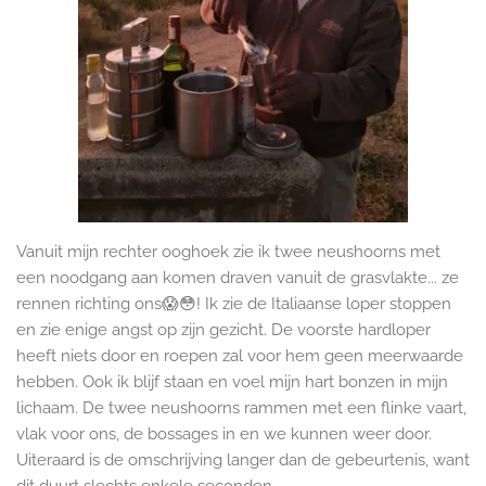
Vanuit mijn rechter ooghoek zie ik twee neushoorns met
een noodgang aan komen draven vanuit de grasvlakte... ze
rennen richting ons😱😳! Ik zie de Italiaanse loper stoppen
en zie enige angst op zijn gezicht. De voorste hardloper
heeft niets door en roepen zal voor hem geen meerwaarde
hebben. Ook ik blijf staan en voel mijn hart bonzen in mijn
lichaam. De twee neushoorns rammen met een flinke vaart,
vlak voor ons, de bossages in en we kunnen weer door.
Uiteraard is de omschrijving langer dan de gebeurtenis, want