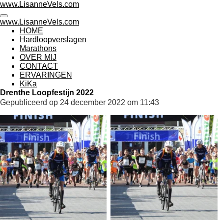
www.LisanneVels.com
Ga
direct
www.LisanneVels.com
naar
HOME
de
Hardloopverslagen
hoofdinhoud
Marathons
OVER MIJ
CONTACT
ERVARINGEN
KiKa
Drenthe Loopfestijn 2022
Gepubliceerd op 24 december 2022 om 11:43