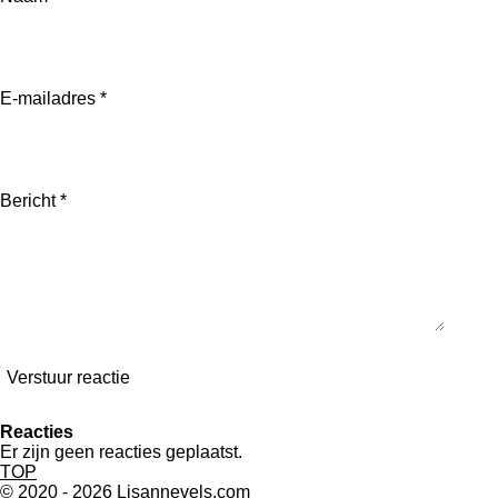
e
l
r
n
e
E-mailadres *
Bericht *
Verstuur reactie
Reacties
Er zijn geen reacties geplaatst.
TOP
© 2020 - 2026 Lisannevels.com