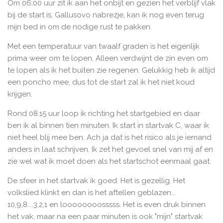
Om 06:00 uur zit ik aan het onbijt en gezien het verblijf vlak
bij de start is, Gallusovo nabrezje, kan ik nog even terug
mijn bed in om de nodige rust te pakken.
Met een temperatuur van twaalf graden is het eigenlijk
prima weer om te lopen. Alleen verdwijnt de zin even om
te lopen als ik het buiten zie regenen. Gelukkig heb ik altijd
een poncho mee, dus tot de start zal ik het niet koud
krijgen.
Rond 08.15 uur loop ik richting het startgebied en daar
ben ik al binnen tien minuten. Ik start in startvak C, waar ik
niet heel blij mee ben. Ach ja dat is het risico als je iemand
anders in laat schrijven. Ik zet het gevoel snel van mij af en
zie wel wat ik moet doen als het startschot eenmaal gaat.
De sfeer in het startvak ik goed. Het is gezellig. Het
volkslied klinkt en dan is het aftellen geblazen...
10,9,8....3,2,1 en loooooooosssss. Het is even druk binnen
het vak, maar na een paar minuten is ook "mijn" startvak