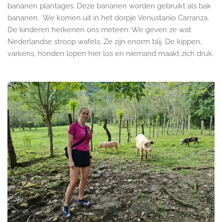
bananen plantages. Deze bananen worden gebruikt als bak
bananen. We komen uit in het dorpje Venustanio Carranza.
De kinderen herkenen ons meteen. We geven ze wat
Nederlandse stroop wafels. Ze zijn enorm blij. De kippen,
varkens, honden lopen hier los en niemand maakt zich druk.