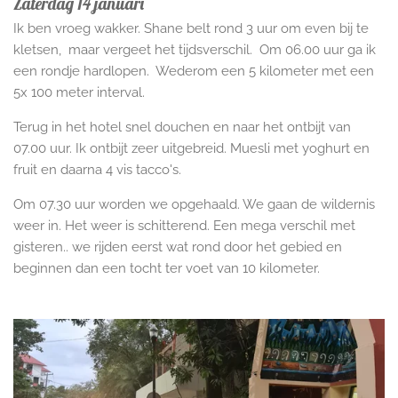
Zaterdag 14 januari
Ik ben vroeg wakker. Shane belt rond 3 uur om even bij te
kletsen, maar vergeet het tijdsverschil. Om 06.00 uur ga ik
een rondje hardlopen. Wederom een 5 kilometer met een
5x 100 meter interval.
Terug in het hotel snel douchen en naar het ontbijt van
07.00 uur. Ik ontbijt zeer uitgebreid. Muesli met yoghurt en
fruit en daarna 4 vis tacco's.
Om 07.30 uur worden we opgehaald. We gaan de wildernis
weer in. Het weer is schitterend. Een mega verschil met
gisteren.. we rijden eerst wat rond door het gebied en
beginnen dan een tocht ter voet van 10 kilometer.