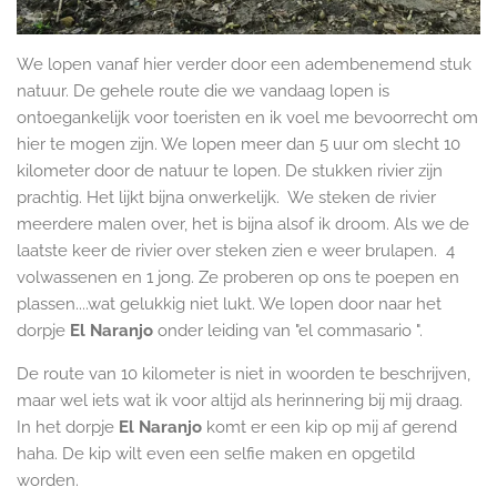
We lopen vanaf hier verder door een adembenemend stuk
natuur. De gehele route die we vandaag lopen is
ontoegankelijk voor toeristen en ik voel me bevoorrecht om
hier te mogen zijn. We lopen meer dan 5 uur om slecht 10
kilometer door de natuur te lopen. De stukken rivier zijn
prachtig. Het lijkt bijna onwerkelijk. We steken de rivier
meerdere malen over, het is bijna alsof ik droom. Als we de
laatste keer de rivier over steken zien e weer brulapen. 4
volwassenen en 1 jong. Ze proberen op ons te poepen en
plassen....wat gelukkig niet lukt. We lopen door naar het
dorpje
El Naranjo
onder leiding van "el commasario ".
De route van 10 kilometer is niet in woorden te beschrijven,
maar wel iets wat ik voor altijd als herinnering bij mij draag.
In het dorpje
El Naranjo
komt er een kip op mij af gerend
haha. De kip wilt even een selfie maken en opgetild
worden.