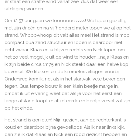
er staat een straffe wind vanaf zee, dus dat weer een
uitdaging worden.
Om 12:57 uur gaan we loooooossssss! We lopen gezellig
met zijn drieën en na vijfhonderd meter lopen we al op het
strand. Whoopwhoop dit valt alles mee! Het strand is mooi
compact qua zand structuur en lopen is daardoor niet
echt zwaar. Klaas en ik blijven rechts van Nick lopen om
het zo veel mogelijk uit de wind te houden....naja Klaas en
ik zijn beide circa 1m75 en Nick steekt daar een halve kop
bovenuit! We kletsen en de kilometers vliegen voorbij.
Onderweg kom ik, net als in het startvak, vele bekenden
tegen. Qua tempo bouw ik een klein beetje marge in,
omdat ik uit ervaring weet dat als je voor het eerst een
lange afstand loopt er altijd een klein beetje verval zal zijn
op het einde.
Het strand is genieten! Mijn gezicht aan de rechterkant is
koud en daardoor bijna gevoelloos. Als ik naar links kijk,
dan zie ik dat Klaas en Nick een rood gezicht hebben en