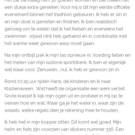
Het zal vandaag ruim 30 graden worden en dat maakt het
een stukje extra genieten. Voor mij is dit mijn eerste officiële
evenement binnen het triathlon gebeuren. Ik heb er zin in
en mijn doel is genieten en finishen. Ik ben realistisch
genoeg om te weten dat ik het fietsen en eveneens het
zwemmen vrijwel nihil heb getraind en in combinatie met
het warme weer gewoon easy moet gaan.
Na mijn ontbijt pak ik mijn tas opnieuw in. Voeding tellen en
het meten van mijn isotone sportdrank. Ik ben er eigenlijk
wel klaar voor. Zenuwen....nul. ik heb er gewoon zin in.
Rond 07.45 uur rijden Hans, de kinderen en ik naar
Klazienaveen. Wat heeft de organisatie een werk verzet.
Grote klasse! Ik kijk mijn ogen uit en probeer in mij op te
nemen hoe en wat. Waar ga je het water in, waar zijn de
wissels, welke regels dien je rekening mee te houden.
Ik heb het in mijn koppie zitten. Dit komt wel goed. Mijn
helm en fiets zijn voorzien van stickers nummer 336. Een