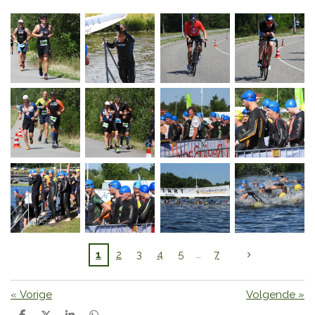
1
2
3
4
5
7
«
Vorige
Volgende
»