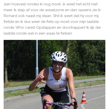
zien hoeveel rondes ik nog moet...ik weet het echt niet
meer. Ik stap af voor de wisselzone en dan opeens zie ik
Richard ook naast mij staan. Shit ik weet dat hij voor mij
fietste en ik dus weer de fiets op moet voor mijn laatste
ronde. Who cares! Opstappen en doortrappen! Ik lijk die
laatste ronde wel in een waas te fietsen.